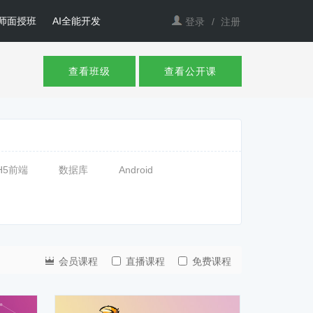
师面授班
AI全能开发
登录
/
注册
查看班级
查看公开课
H5前端
数据库
Android
会员课程
直播课程
免费课程