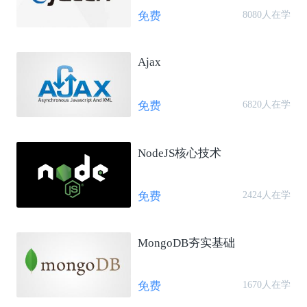
8080人在学
免费
Ajax
6820人在学
免费
NodeJS核心技术
2424人在学
免费
MongoDB夯实基础
1670人在学
免费