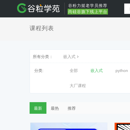
谷粉力挺老学员推荐
尚硅谷旗下线上平台
课程列表
所有分类：
嵌入式
分类:
全部
嵌入式
python
大厂课程
最新
最热
推荐