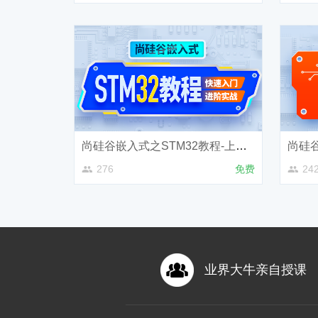
尚硅谷嵌入式之STM32教程-上部（基础）
276
免费
24
业界大牛亲自授课