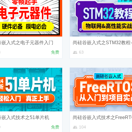
谷嵌入式之电子元器件入门
8
免费
63
谷嵌入式技术之51单片机
9
免费
104