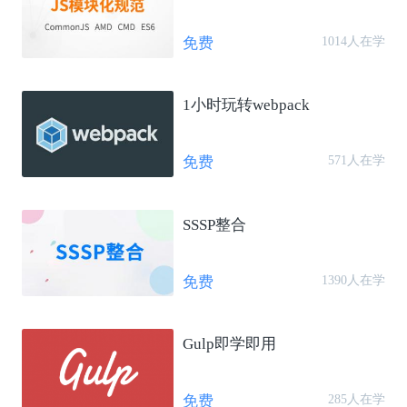
1014人在学
免费
1小时玩转webpack
571人在学
免费
SSSP整合
1390人在学
免费
Gulp即学即用
285人在学
免费