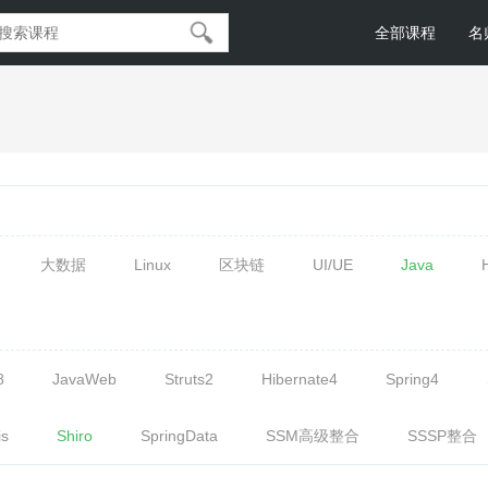
全部课程
名
大数据
Linux
区块链
UI/UE
Java
8
JavaWeb
Struts2
Hibernate4
Spring4
is
Shiro
SpringData
SSM高级整合
SSSP整合