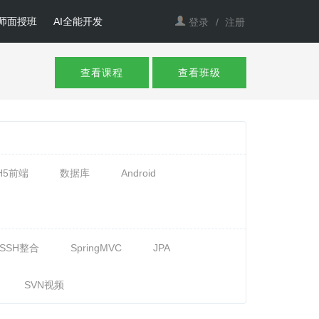
师面授班
AI全能开发
登录
/
注册
查看课程
查看班级
H5前端
数据库
Android
SSH整合
SpringMVC
JPA
SVN视频