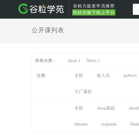
谷粉力挺老学员推荐
尚硅谷旗下线上平台
公开课列表
所有分类：
Java
Shiro
分类:
全部
嵌入式
python
大厂课程
全部
Java基础
Java
Maven
mybatis
Red