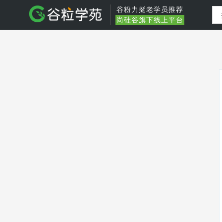
谷粉力挺老学员推荐
尚硅谷旗下线上平台