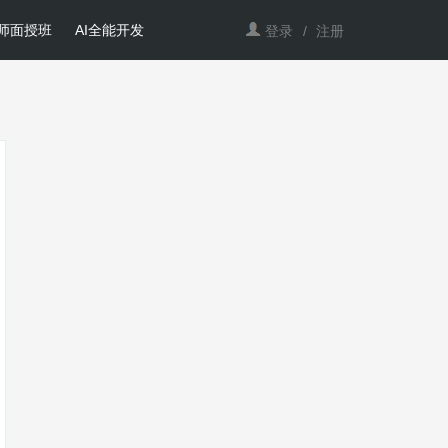
师面授班
AI全能开发
登录
/
注册