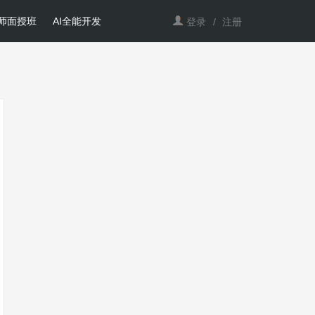
师面授班
AI全能开发
登录
/
注册