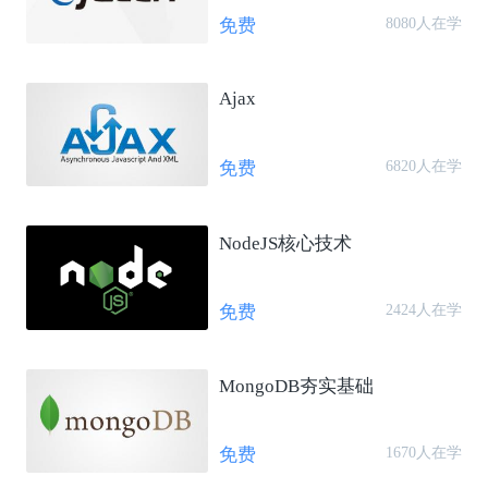
8080人在学
免费
Ajax
6820人在学
免费
NodeJS核心技术
2424人在学
免费
MongoDB夯实基础
1670人在学
免费