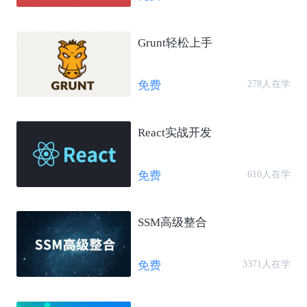
Grunt轻松上手
278人在学
免费
React实战开发
610人在学
免费
SSM高级整合
3371人在学
免费