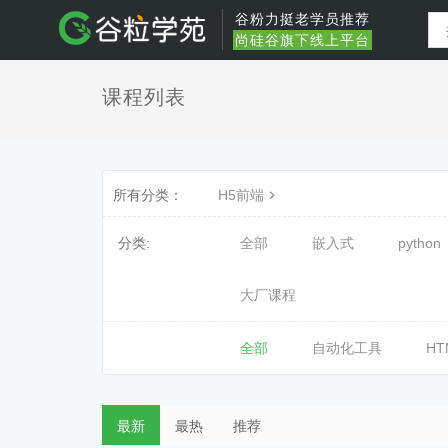
谷粉力挺老学员推荐
尚硅谷旗下线上平台
课程列表
所有分类：
H5前端
分类:
全部
嵌入式
python
大厂课程
全部
自动化工具
HT
最新
最热
推荐