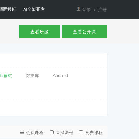
师面授班
AI全能开发
登录
/
注册
查看班级
查看公开课
H5前端
数据库
Android
会员课程
直播课程
免费课程