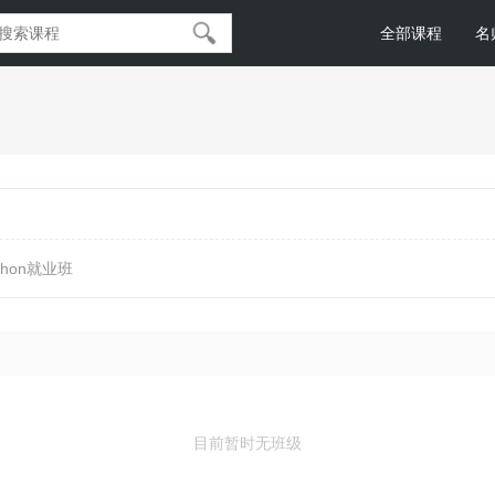
全部课程
名
thon就业班
目前暂时无班级