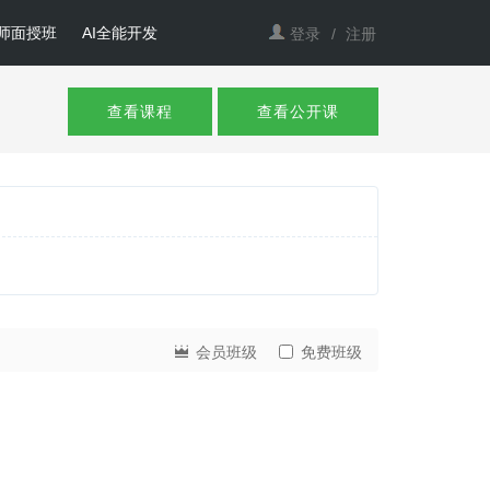
师面授班
AI全能开发
登录
/
注册
查看课程
查看公开课
会员班级
免费班级